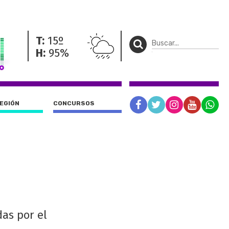
T:
15º
H:
95%
REGIÓN
CONCURSOS
as por el