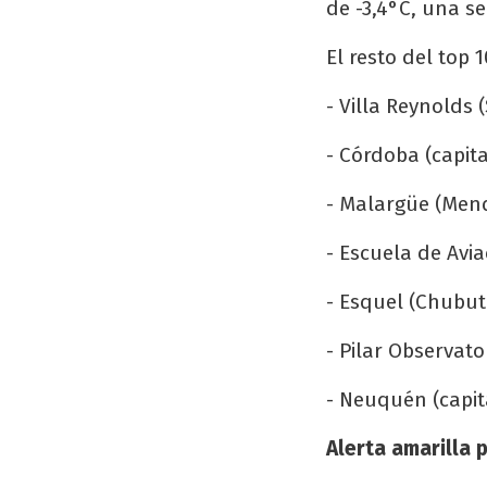
de -3,4°C, una s
El resto del top
- Villa Reynolds
- Córdoba (capit
- Malargüe (Mend
- Escuela de Avia
- Esquel (Chubut
- Pilar Observat
- Neuquén (capit
Alerta amarilla 