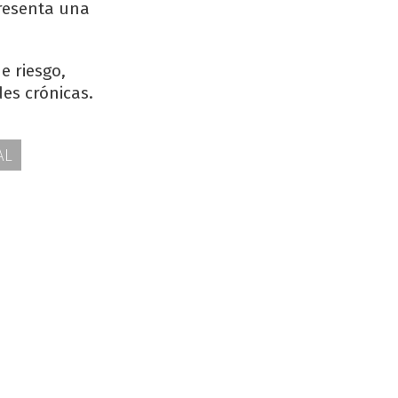
presenta una
e riesgo,
es crónicas.
AL