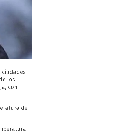
z ciudades
de los
ja, con
eratura de
emperatura