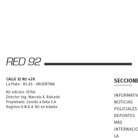
CALLE 32 Nº 426
SECCION
La Plata - BS AS - ARGENTINA
Nº edición: 10766
INFORMATI
Director: Ing. Marcelo A. Balcedo
NOTICIAS
Propietario: Sonido a tinta S.A.
Registro D.N.D.A. Nº en trámite
POLICIALES
DEPORTES
MÁS
INTERNACI
LA