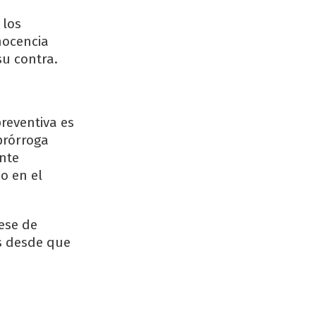
 los
nocencia
su contra.
preventiva es
prórroga
ente
o en el
cese de
os desde que