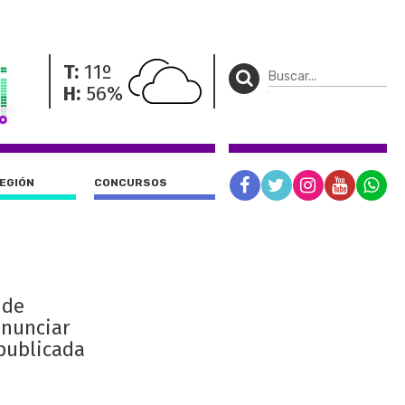
T:
11º
H:
56%
REGIÓN
CONCURSOS
 de
enunciar
 publicada