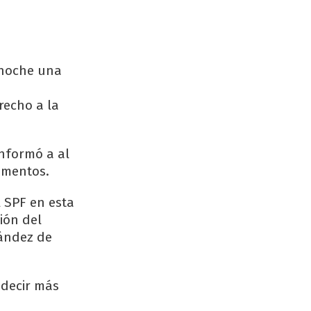
a noche una
recho a la
informó a al
limentos.
l SPF en esta
ión del
nández de
 decir más