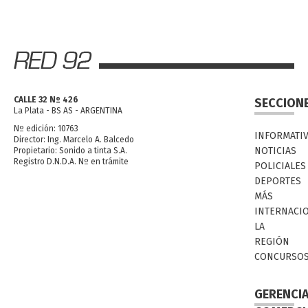
CALLE 32 Nº 426
SECCION
La Plata - BS AS - ARGENTINA
Nº edición: 10763
INFORMATI
Director: Ing. Marcelo A. Balcedo
NOTICIAS
Propietario: Sonido a tinta S.A.
Registro D.N.D.A. Nº en trámite
POLICIALES
DEPORTES
MÁS
INTERNACI
LA
REGIÓN
CONCURSO
GERENCI