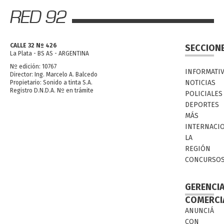
CALLE 32 Nº 426
SECCION
La Plata - BS AS - ARGENTINA
Nº edición: 10767
INFORMATI
Director: Ing. Marcelo A. Balcedo
NOTICIAS
Propietario: Sonido a tinta S.A.
Registro D.N.D.A. Nº en trámite
POLICIALES
DEPORTES
MÁS
INTERNACI
LA
REGIÓN
CONCURSO
GERENCI
COMERCI
ANUNCIÁ
CON