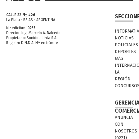
CALLE 32 Nº 426
SECCION
La Plata - BS AS - ARGENTINA
Nº edición: 10765
INFORMATI
Director: Ing. Marcelo A. Balcedo
NOTICIAS
Propietario: Sonido a tinta S.A.
Registro D.N.D.A. Nº en trámite
POLICIALES
DEPORTES
MÁS
INTERNACI
LA
REGIÓN
CONCURSO
GERENCI
COMERCI
ANUNCIÁ
CON
NOSOTROS
(0221)