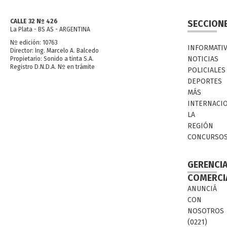
CALLE 32 Nº 426
SECCION
La Plata - BS AS - ARGENTINA
Nº edición: 10763
INFORMATI
Director: Ing. Marcelo A. Balcedo
NOTICIAS
Propietario: Sonido a tinta S.A.
Registro D.N.D.A. Nº en trámite
POLICIALES
DEPORTES
MÁS
INTERNACI
LA
REGIÓN
CONCURSO
GERENCI
COMERCI
ANUNCIÁ
CON
NOSOTROS
(0221)