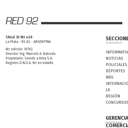
CALLE 32 Nº 426
SECCION
La Plata - BS AS - ARGENTINA
Nº edición: 10763
INFORMATI
Director: Ing. Marcelo A. Balcedo
NOTICIAS
Propietario: Sonido a tinta S.A.
Registro D.N.D.A. Nº en trámite
POLICIALES
DEPORTES
MÁS
INTERNACI
LA
REGIÓN
CONCURSO
GERENCI
COMERCI