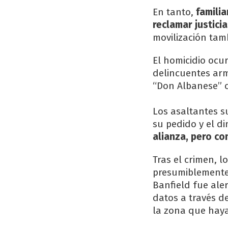
En tanto,
familia
reclamar justicia
movilización tam
El homicidio ocu
delincuentes arm
“Don Albanese” c
Los asaltantes s
su pedido y el di
alianza, pero co
Tras el crimen, 
presumiblement
Banfield fue ale
datos a través d
la zona que hay