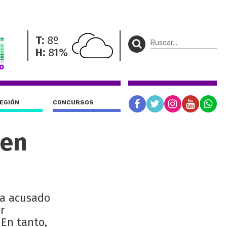
T:
8º
H:
81%
REGIÓN
CONCURSOS
men
da acusado
r
 En tanto,