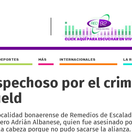
DEPORTES
MÁS
INTERNACIONALES
LA 
spechoso por el cri
ield
localidad bonaerense de Remedios de Escala
zero Adrián Albanese, quien fue asesinado po
la cabeza porque no pudo sacarse la alianza.