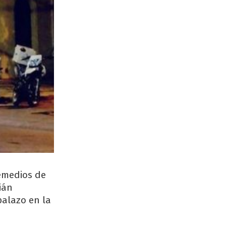
emedios de
ián
balazo en la