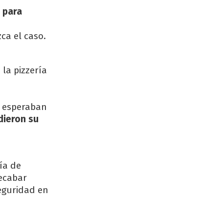
 para
ca el caso.
la pizzería
e esperaban
dieron su
ía de
recabar
eguridad en