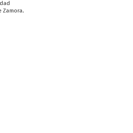
idad
e Zamora.