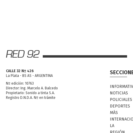
CALLE 32 Nº 426
SECCION
La Plata - BS AS - ARGENTINA
Nº edición: 10763
INFORMATI
Director: Ing. Marcelo A. Balcedo
NOTICIAS
Propietario: Sonido a tinta S.A.
Registro D.N.D.A. Nº en trámite
POLICIALES
DEPORTES
MÁS
INTERNACI
LA
REGIÓN