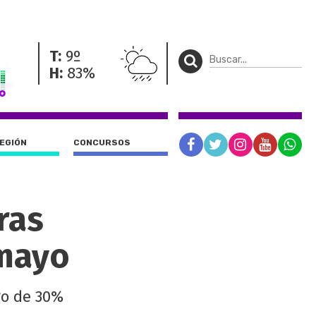
T:
9º
H:
83%
REGIÓN
CONCURSOS
tras
 mayo
rgo de 30%