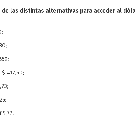
 de las distintas alternativas para acceder al dóla
0;
30;
859;
:
$1412,50;
,73;
25;
65,77.