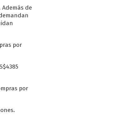
A. Además de
ue demandan
uidan
pras por
US$4385
compras por
lones.