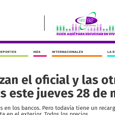
DEPORTES
MÁS
INTERNACIONALES
LA 
zan el oficial y las o
s este jueves 28 de
nes en los bancos. Pero todavía tiene un reca
a en el exterior. Todos los precios.