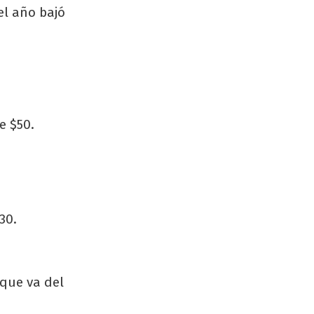
el año bajó
e $50.
30.
 que va del