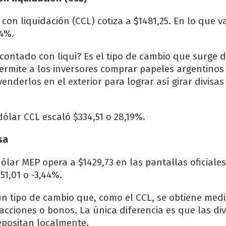
con liquidación (CCL) cotiza a $1481,25. En lo que v
64%.
 contado con liqui? Es el tipo de cambio que surge d
ermite a los inversores comprar papeles argentinos 
enderlos en el exterior para lograr así girar divisas
dólar CCL escaló $334,51 o 28,19%.
sa
dólar MEP opera a $1429,73 en las pantallas oficiales
51,01 o -3,44%.
un tipo de cambio que, como el CCL, se obtiene medi
cciones o bonos. La única diferencia es que las div
epositan localmente.