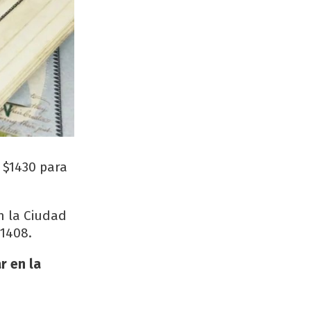
y $1430 para
n la Ciudad
$1408.
r en la