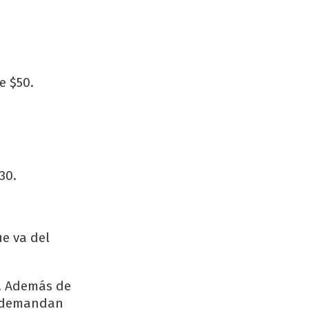
e $50.
30.
ue va del
A. Además de
ue demandan