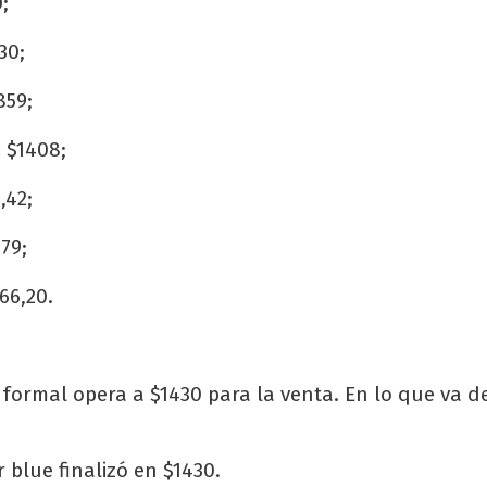
;
30;
859;
:
$1408;
,42;
79;
66,20.
nformal opera a $1430 para la venta. En lo que va d
 blue finalizó en $1430.