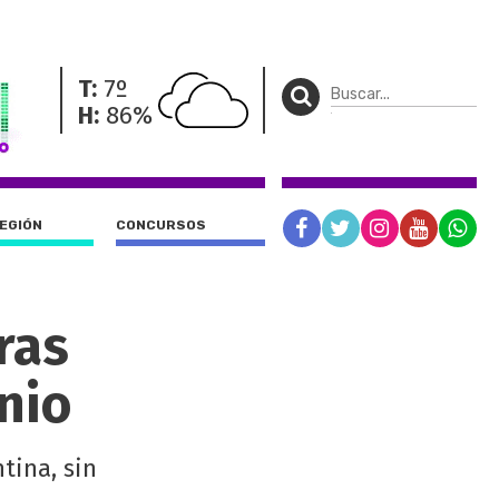
T:
7º
H:
86%
REGIÓN
CONCURSOS
tras
nio
tina, sin