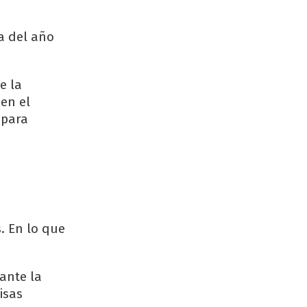
va del año
e la
en el
 para
s. En lo que
ante la
isas