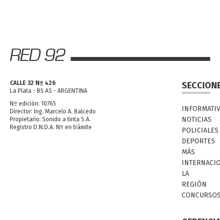
CALLE 32 Nº 426
SECCION
La Plata - BS AS - ARGENTINA
Nº edición: 10765
INFORMATI
Director: Ing. Marcelo A. Balcedo
NOTICIAS
Propietario: Sonido a tinta S.A.
Registro D.N.D.A. Nº en trámite
POLICIALES
DEPORTES
MÁS
INTERNACI
LA
REGIÓN
CONCURSO