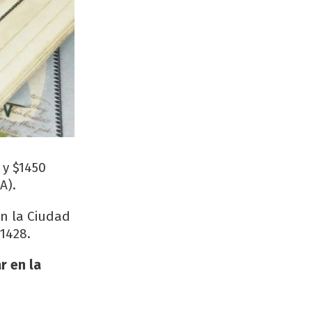
 y $1450
A).
en la Ciudad
$1428.
r en la