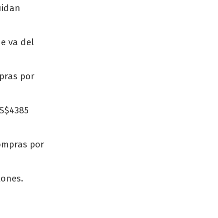
uidan
e va del
pras por
US$4385
compras por
lones.