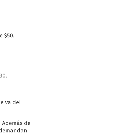
e $50.
30.
e va del
A. Además de
ue demandan