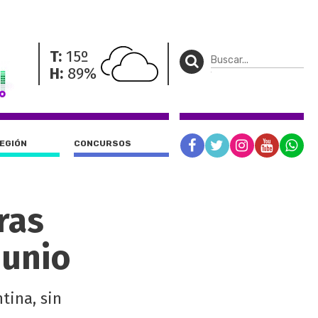
T:
15º
H:
89%
REGIÓN
CONCURSOS
tras
junio
tina, sin