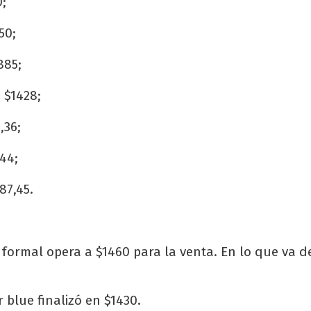
;
50;
885;
:
$1428;
,36;
44;
87,45.
informal opera a $1460 para la venta. En lo que va d
 blue finalizó en $1430.