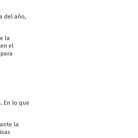
a del año,
e la
en el
 para
s. En lo que
ante la
isas