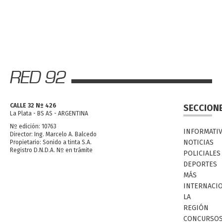
CALLE 32 Nº 426
SECCION
La Plata - BS AS - ARGENTINA
Nº edición: 10763
INFORMATI
Director: Ing. Marcelo A. Balcedo
NOTICIAS
Propietario: Sonido a tinta S.A.
Registro D.N.D.A. Nº en trámite
POLICIALES
DEPORTES
MÁS
INTERNACI
LA
REGIÓN
CONCURSO