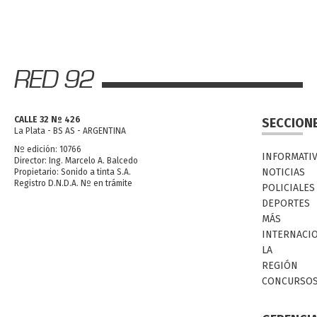
CALLE 32 Nº 426
SECCION
La Plata - BS AS - ARGENTINA
Nº edición: 10766
INFORMATI
Director: Ing. Marcelo A. Balcedo
NOTICIAS
Propietario: Sonido a tinta S.A.
Registro D.N.D.A. Nº en trámite
POLICIALES
DEPORTES
MÁS
INTERNACI
LA
REGIÓN
CONCURSO