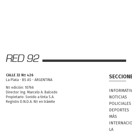
CALLE 32 Nº 426
SECCION
La Plata - BS AS - ARGENTINA
Nº edición: 10766
INFORMATI
Director: Ing. Marcelo A. Balcedo
NOTICIAS
Propietario: Sonido a tinta S.A.
Registro D.N.D.A. Nº en trámite
POLICIALES
DEPORTES
MÁS
INTERNACI
LA