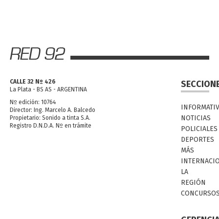
CALLE 32 Nº 426
SECCION
La Plata - BS AS - ARGENTINA
Nº edición: 10764
INFORMATI
Director: Ing. Marcelo A. Balcedo
NOTICIAS
Propietario: Sonido a tinta S.A.
Registro D.N.D.A. Nº en trámite
POLICIALES
DEPORTES
MÁS
INTERNACI
LA
REGIÓN
CONCURSO