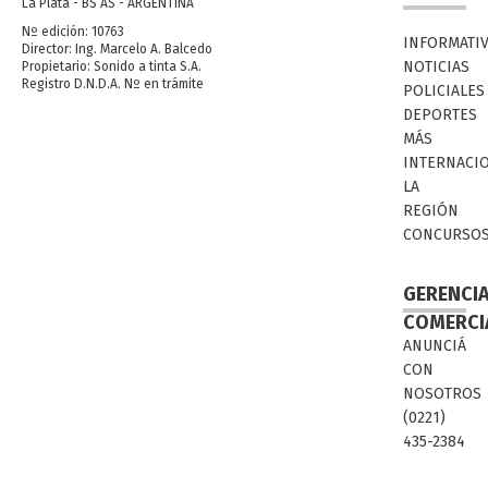
La Plata - BS AS - ARGENTINA
Nº edición: 10763
INFORMATI
Director: Ing. Marcelo A. Balcedo
NOTICIAS
Propietario: Sonido a tinta S.A.
Registro D.N.D.A. Nº en trámite
POLICIALES
DEPORTES
MÁS
INTERNACI
LA
REGIÓN
CONCURSO
GERENCI
COMERCI
ANUNCIÁ
CON
NOSOTROS
(0221)
435-2384