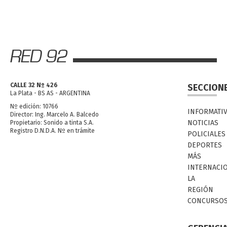
CALLE 32 Nº 426
SECCION
La Plata - BS AS - ARGENTINA
Nº edición: 10766
INFORMATI
Director: Ing. Marcelo A. Balcedo
NOTICIAS
Propietario: Sonido a tinta S.A.
Registro D.N.D.A. Nº en trámite
POLICIALES
DEPORTES
MÁS
INTERNACI
LA
REGIÓN
CONCURSO