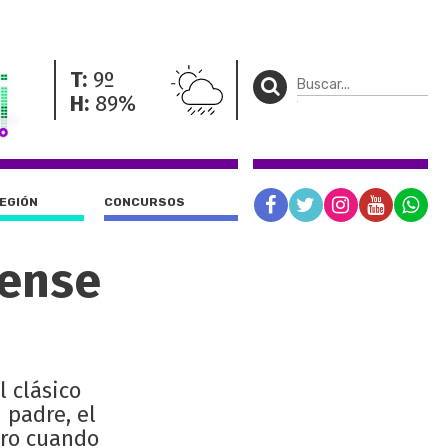
T:
9º
H:
89%
REGIÓN
CONCURSOS
tense
 clásico
 padre, el
ero cuando