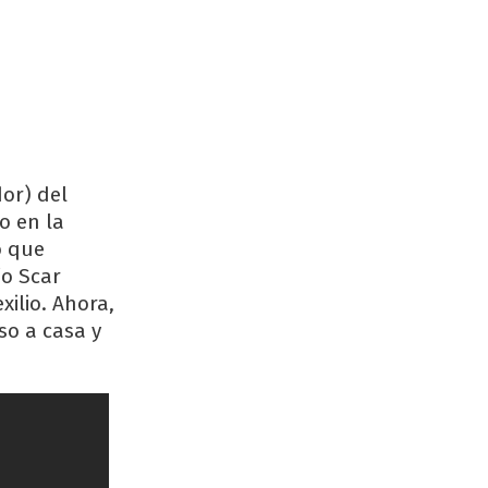
or) del
o en la
o que
ío Scar
ilio. Ahora,
so a casa y