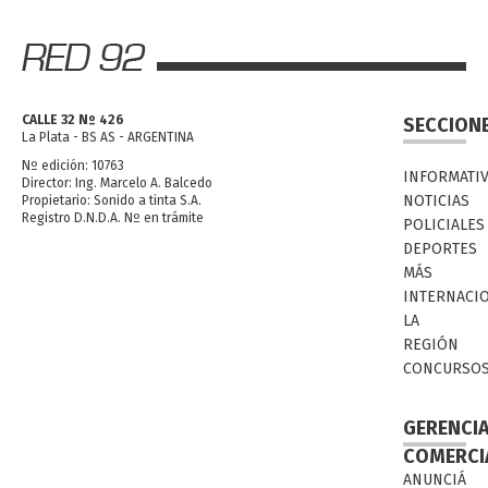
CALLE 32 Nº 426
SECCION
La Plata - BS AS - ARGENTINA
Nº edición: 10763
INFORMATI
Director: Ing. Marcelo A. Balcedo
NOTICIAS
Propietario: Sonido a tinta S.A.
Registro D.N.D.A. Nº en trámite
POLICIALES
DEPORTES
MÁS
INTERNACI
LA
REGIÓN
CONCURSO
GERENCI
COMERCI
ANUNCIÁ