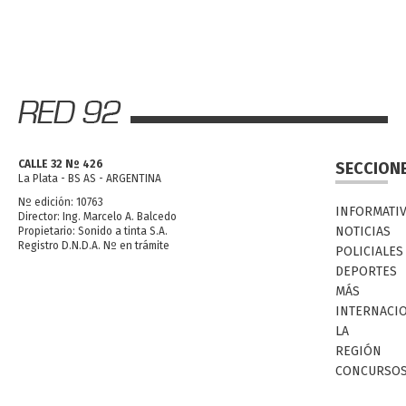
CALLE 32 Nº 426
SECCION
La Plata - BS AS - ARGENTINA
Nº edición: 10763
INFORMATI
Director: Ing. Marcelo A. Balcedo
NOTICIAS
Propietario: Sonido a tinta S.A.
Registro D.N.D.A. Nº en trámite
POLICIALES
DEPORTES
MÁS
INTERNACI
LA
REGIÓN
CONCURSO