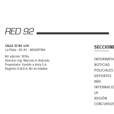
CALLE 32 Nº 426
SECCION
La Plata - BS AS - ARGENTINA
Nº edición: 10764
INFORMATI
Director: Ing. Marcelo A. Balcedo
NOTICIAS
Propietario: Sonido a tinta S.A.
Registro D.N.D.A. Nº en trámite
POLICIALES
DEPORTES
MÁS
INTERNACI
LA
REGIÓN
CONCURSO