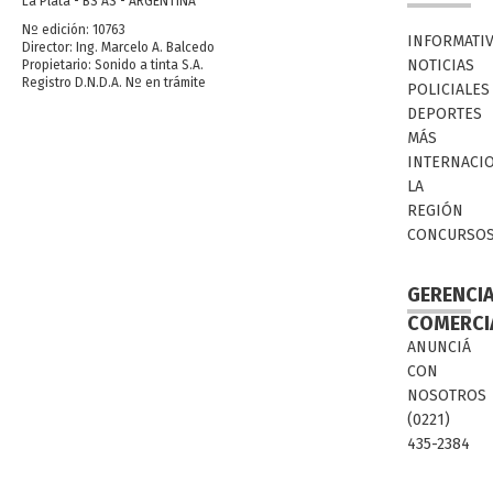
La Plata - BS AS - ARGENTINA
Nº edición: 10763
INFORMATI
Director: Ing. Marcelo A. Balcedo
NOTICIAS
Propietario: Sonido a tinta S.A.
Registro D.N.D.A. Nº en trámite
POLICIALES
DEPORTES
MÁS
INTERNACI
LA
REGIÓN
CONCURSO
GERENCI
COMERCI
ANUNCIÁ
CON
NOSOTROS
(0221)
435-2384