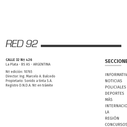
CALLE 32 Nº 426
SECCION
La Plata - BS AS - ARGENTINA
Nº edición: 10765
INFORMATI
Director: Ing. Marcelo A. Balcedo
NOTICIAS
Propietario: Sonido a tinta S.A.
Registro D.N.D.A. Nº en trámite
POLICIALES
DEPORTES
MÁS
INTERNACI
LA
REGIÓN
CONCURSO