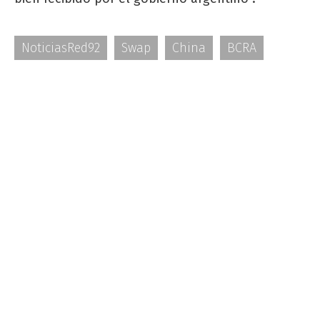
NoticiasRed92
Swap
China
BCRA