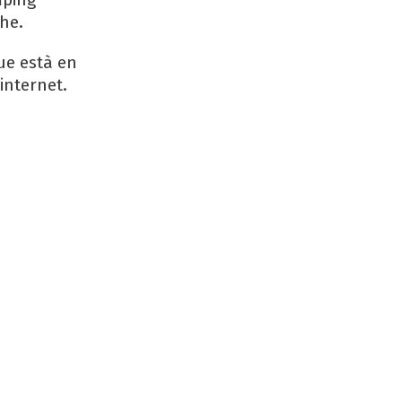
he.
que està en
internet.