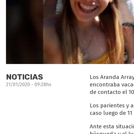
NOTICIAS
Los Aranda Array
encontraba vac
21/01/2020 - 09:28hs
de contacto el 1
Los parientes y 
caso luego de 11
Ante esta situac
búsqueda y el lu