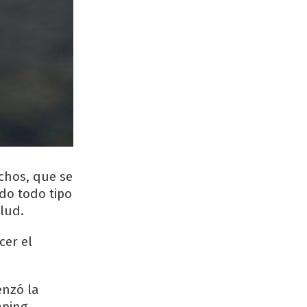
chos, que se
ido todo tipo
lud.
cer el
nzó la
mping