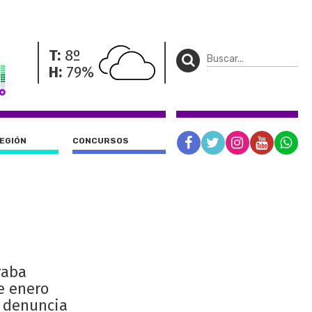
T:
8º
H:
79%
REGIÓN
CONCURSOS
raba
e enero
a denuncia