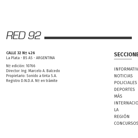
CALLE 32 Nº 426
SECCION
La Plata - BS AS - ARGENTINA
Nº edición: 10766
INFORMATI
Director: Ing. Marcelo A. Balcedo
NOTICIAS
Propietario: Sonido a tinta S.A.
Registro D.N.D.A. Nº en trámite
POLICIALES
DEPORTES
MÁS
INTERNACI
LA
REGIÓN
CONCURSO