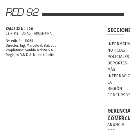
CALLE 32 Nº 426
SECCION
La Plata - BS AS - ARGENTINA
Nº edición: 10765
INFORMATI
Director: Ing. Marcelo A. Balcedo
NOTICIAS
Propietario: Sonido a tinta S.A.
Registro D.N.D.A. Nº en trámite
POLICIALES
DEPORTES
MÁS
INTERNACI
LA
REGIÓN
CONCURSO
GERENCI
COMERCI
ANUNCIÁ