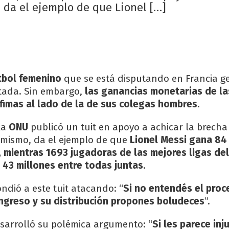
, da el ejemplo de que Lionel […]
tbol femenino
que se está disputando en Francia g
itada. Sin embargo,
las ganancias monetarias de l
fimas al lado de la de sus colegas hombres
.
la
ONU
publicó un tuit en apoyo a achicar la brecha 
l mismo, da el ejemplo de que
Lionel Messi gana 84
, mientras 1693 jugadoras de las mejores ligas d
43 millones entre todas juntas
.
ndió a este tuit atacando: “
Si no entendés el proc
ingreso y su distribución propones boludeces
”.
sarrolló su polémica argumento: “
Si les parece inj