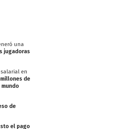
eneró una
as jugadoras
salarial en
 millones de
el mundo
eso de
usto el pago