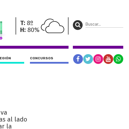
T:
8º
H:
80%
REGIÓN
CONCURSOS
iva
as al lado
ar la