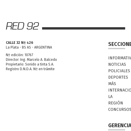
CALLE 32 Nº 426
SECCION
La Plata - BS AS - ARGENTINA
Nº edición: 10767
INFORMATI
Director: Ing. Marcelo A. Balcedo
NOTICIAS
Propietario: Sonido a tinta S.A.
Registro D.N.D.A. Nº en trámite
POLICIALES
DEPORTES
MÁS
INTERNACI
LA
REGIÓN
CONCURSO
GERENCI