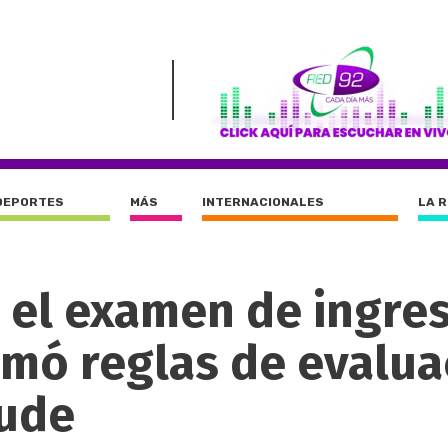
DEPORTES
MÁS
INTERNACIONALES
LA 
 el examen de ingre
umó reglas de evalua
aude