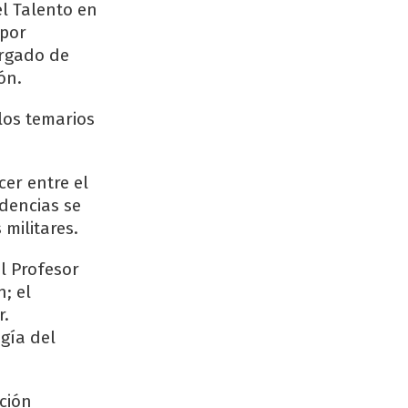
el Talento en
 por
argado de
ón.
 los temarios
cer entre el
idencias se
militares.
l Profesor
; el
r.
gía del
ción