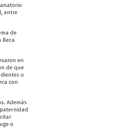
Sanatorio
l, entre
tema de
a Beca
resaron en
ión de que
ndientes o
eca con
ias. Además
r paternidad
citar
yuge o