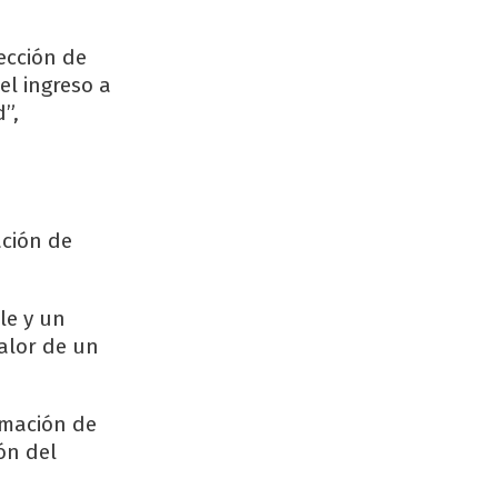
ección de
el ingreso a
”,
ación de
le y un
alor de un
rmación de
ón del