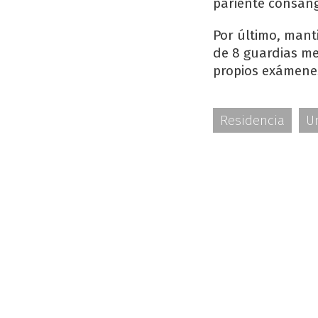
pariente consan
Por último, mant
de 8 guardias men
propios exámenes
Residencia
U