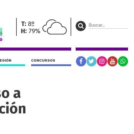
T:
8º
H:
79%
REGIÓN
CONCURSOS
so a
ción