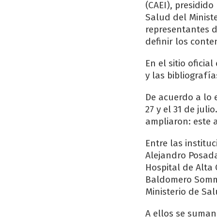
(CAEI), presidido
Salud del Minist
representantes d
definir los conte
En el sitio ofici
y las bibliografí
De acuerdo a lo e
27 y el 31 de jul
ampliaron: este 
Entre las instit
Alejandro Posadas
Hospital de Alta 
Baldomero Sommer
Ministerio de Sal
A ellos se suman