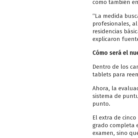
como también en 
“La medida busca
profesionales, al
residencias básic
explicaron fuente
Cómo será el nu
Dentro de los ca
tablets para ree
Ahora, la evalua
sistema de puntu
punto.
El extra de cinc
grado completa e
examen, sino que