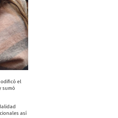
odificó el
 y sumó
dalidad
cionales así