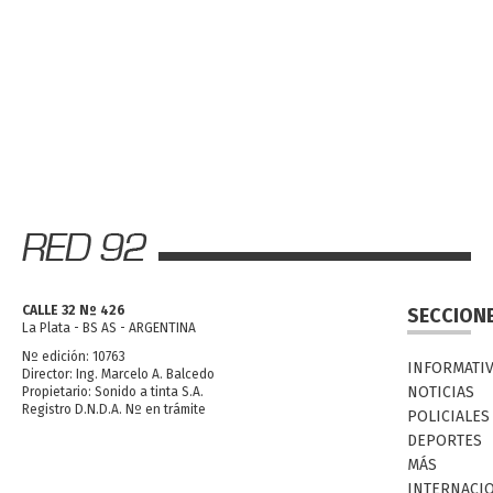
CALLE 32 Nº 426
SECCION
La Plata - BS AS - ARGENTINA
Nº edición: 10763
INFORMATI
Director: Ing. Marcelo A. Balcedo
NOTICIAS
Propietario: Sonido a tinta S.A.
Registro D.N.D.A. Nº en trámite
POLICIALES
DEPORTES
MÁS
INTERNACI