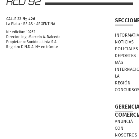
CALLE 32 Nº 426
SECCION
La Plata - BS AS - ARGENTINA
Nº edición: 10762
INFORMATI
Director: Ing. Marcelo A. Balcedo
NOTICIAS
Propietario: Sonido a tinta S.A.
Registro D.N.D.A. Nº en trámite
POLICIALES
DEPORTES
MÁS
INTERNACI
LA
REGIÓN
CONCURSO
GERENCI
COMERCI
ANUNCIÁ
CON
NOSOTROS