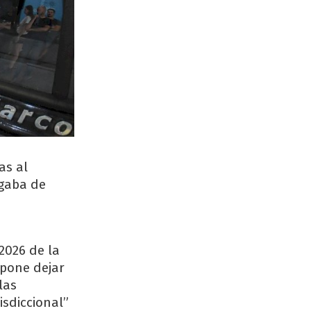
as al
rgaba de
2026 de la
spone dejar
las
isdiccional”