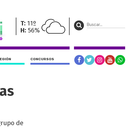
T:
11º
H:
56%
REGIÓN
CONCURSOS
las
grupo de