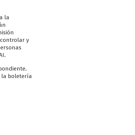
a la
rán
misión
controlar y
personas
AI.
spondiente.
la boletería