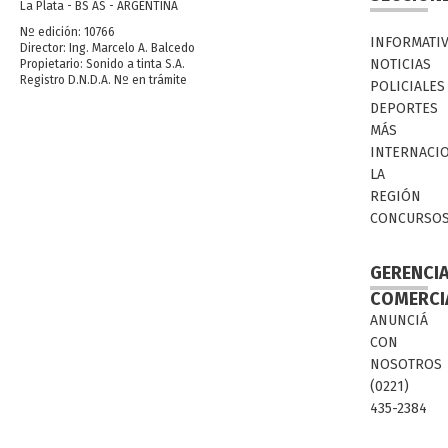
La Plata - BS AS - ARGENTINA
Nº edición: 10766
INFORMATI
Director: Ing. Marcelo A. Balcedo
NOTICIAS
Propietario: Sonido a tinta S.A.
Registro D.N.D.A. Nº en trámite
POLICIALES
DEPORTES
MÁS
INTERNACI
LA
REGIÓN
CONCURSO
GERENCI
COMERCI
ANUNCIÁ
CON
NOSOTROS
(0221)
435-2384