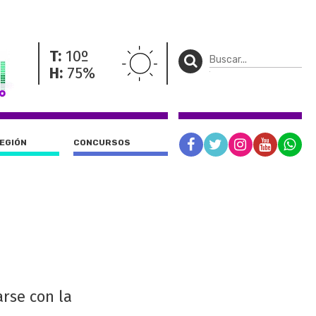
T:
10º
H:
75%
REGIÓN
CONCURSOS
rse con la