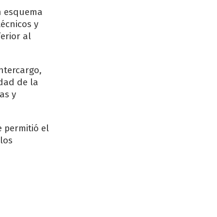
 un esquema
técnicos y
erior al
ntercargo,
idad de la
as y
 permitió el
 los