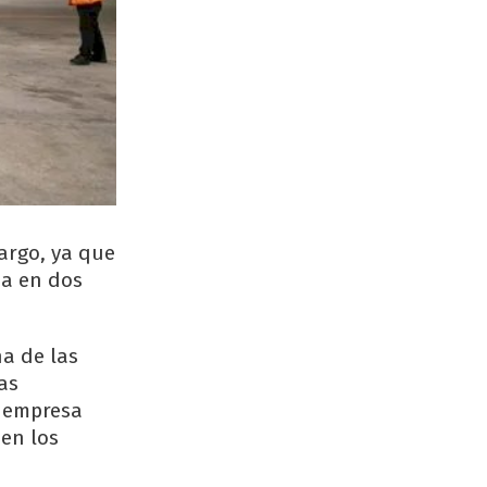
argo, ya que
da en dos
a de las
as
a empresa
 en los