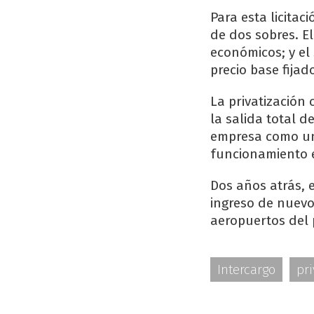
Para esta licitac
de dos sobres. E
económicos; y el
precio base fijad
La privatización
la salida total d
empresa como uni
funcionamiento e
Dos años atrás, 
ingreso de nuevos
aeropuertos del 
Intercargo
pri