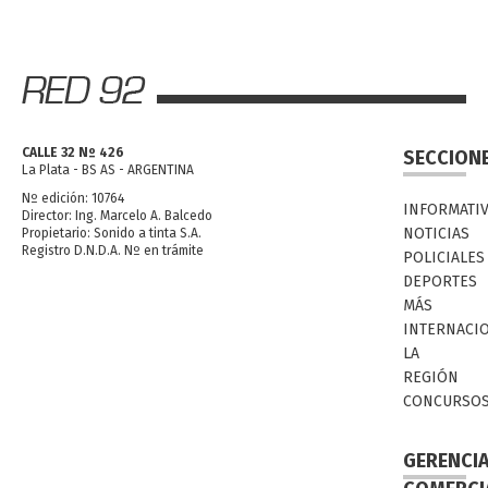
CALLE 32 Nº 426
SECCION
La Plata - BS AS - ARGENTINA
Nº edición: 10764
INFORMATI
Director: Ing. Marcelo A. Balcedo
NOTICIAS
Propietario: Sonido a tinta S.A.
Registro D.N.D.A. Nº en trámite
POLICIALES
DEPORTES
MÁS
INTERNACI
LA
REGIÓN
CONCURSO
GERENCI