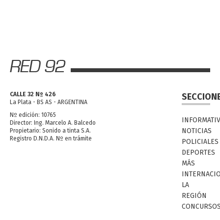
CALLE 32 Nº 426
SECCION
La Plata - BS AS - ARGENTINA
Nº edición: 10765
INFORMATI
Director: Ing. Marcelo A. Balcedo
NOTICIAS
Propietario: Sonido a tinta S.A.
Registro D.N.D.A. Nº en trámite
POLICIALES
DEPORTES
MÁS
INTERNACI
LA
REGIÓN
CONCURSO