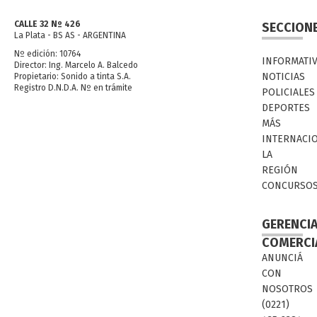
CALLE 32 Nº 426
SECCION
La Plata - BS AS - ARGENTINA
Nº edición: 10764
INFORMATI
Director: Ing. Marcelo A. Balcedo
NOTICIAS
Propietario: Sonido a tinta S.A.
Registro D.N.D.A. Nº en trámite
POLICIALES
DEPORTES
MÁS
INTERNACI
LA
REGIÓN
CONCURSO
GERENCI
COMERCI
ANUNCIÁ
CON
NOSOTROS
(0221)