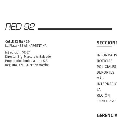
CALLE 32 Nº 426
SECCION
La Plata - BS AS - ARGENTINA
Nº edición: 10767
INFORMATI
Director: Ing. Marcelo A. Balcedo
NOTICIAS
Propietario: Sonido a tinta S.A.
Registro D.N.D.A. Nº en trámite
POLICIALES
DEPORTES
MÁS
INTERNACI
LA
REGIÓN
CONCURSO
GERENCI