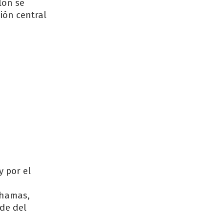
lón se
ión central
y por el
ahamas,
rde del