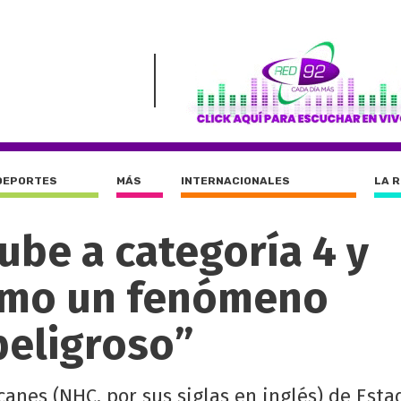
DEPORTES
MÁS
INTERNACIONALES
LA 
ube a categoría 4 y
omo un fenómeno
eligroso”
anes (NHC, por sus siglas en inglés) de Est