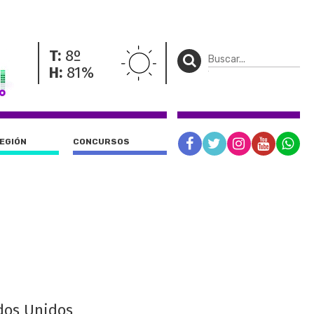
T:
8º
H:
81%
REGIÓN
CONCURSOS
ados Unidos