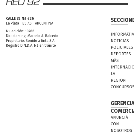
CALLE 32 Nº 426
SECCION
La Plata - BS AS - ARGENTINA
Nº edición: 10766
INFORMATI
Director: Ing. Marcelo A. Balcedo
NOTICIAS
Propietario: Sonido a tinta S.A.
Registro D.N.D.A. Nº en trámite
POLICIALES
DEPORTES
MÁS
INTERNACI
LA
REGIÓN
CONCURSO
GERENCI
COMERCI
ANUNCIÁ
CON
NOSOTROS