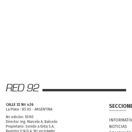
CALLE 32 Nº 426
SECCION
La Plata - BS AS - ARGENTINA
Nº edición: 10765
INFORMATI
Director: Ing. Marcelo A. Balcedo
NOTICIAS
Propietario: Sonido a tinta S.A.
Registro D.N.D.A. Nº en trámite