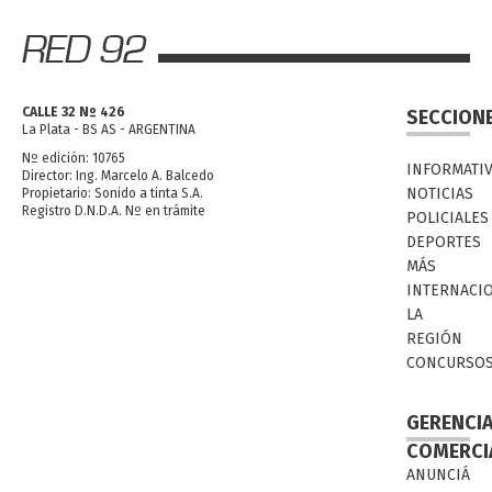
CALLE 32 Nº 426
SECCION
La Plata - BS AS - ARGENTINA
Nº edición: 10765
INFORMATI
Director: Ing. Marcelo A. Balcedo
NOTICIAS
Propietario: Sonido a tinta S.A.
Registro D.N.D.A. Nº en trámite
POLICIALES
DEPORTES
MÁS
INTERNACI
LA
REGIÓN
CONCURSO
GERENCI
COMERCI
ANUNCIÁ