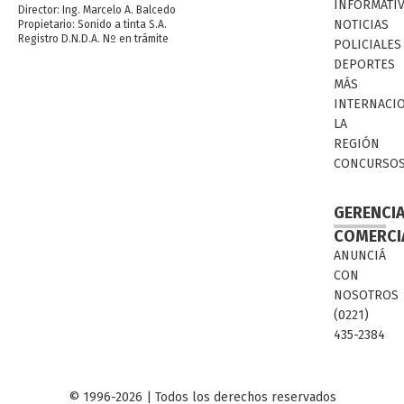
INFORMATI
Director: Ing. Marcelo A. Balcedo
NOTICIAS
Propietario: Sonido a tinta S.A.
Registro D.N.D.A. Nº en trámite
POLICIALES
DEPORTES
MÁS
INTERNACI
LA
REGIÓN
CONCURSO
GERENCI
COMERCI
ANUNCIÁ
CON
NOSOTROS
(0221)
435-2384
© 1996-2026 | Todos los derechos reservados