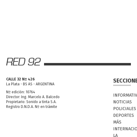
CALLE 32 Nº 426
SECCION
La Plata - BS AS - ARGENTINA
Nº edición: 10764
INFORMATI
Director: Ing. Marcelo A. Balcedo
NOTICIAS
Propietario: Sonido a tinta S.A.
Registro D.N.D.A. Nº en trámite
POLICIALES
DEPORTES
MÁS
INTERNACI
LA