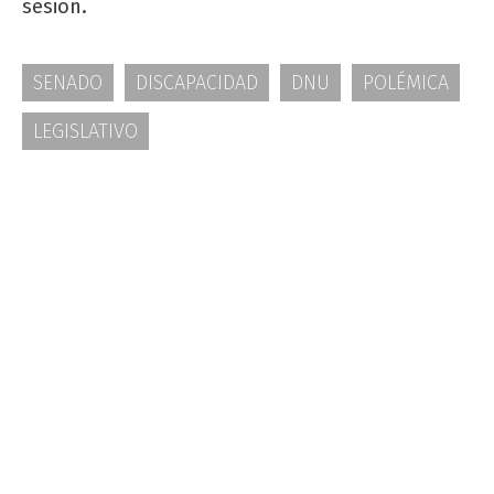
sesión.
SENADO
DISCAPACIDAD
DNU
POLÉMICA
LEGISLATIVO