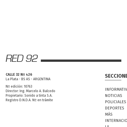
CALLE 32 Nº 426
SECCION
La Plata - BS AS - ARGENTINA
Nº edición: 10763
INFORMATI
Director: Ing. Marcelo A. Balcedo
NOTICIAS
Propietario: Sonido a tinta S.A.
Registro D.N.D.A. Nº en trámite
POLICIALES
DEPORTES
MÁS
INTERNACI
LA