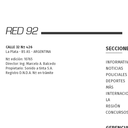
CALLE 32 Nº 426
SECCION
La Plata - BS AS - ARGENTINA
Nº edición: 10765
INFORMATI
Director: Ing. Marcelo A. Balcedo
NOTICIAS
Propietario: Sonido a tinta S.A.
Registro D.N.D.A. Nº en trámite
POLICIALES
DEPORTES
MÁS
INTERNACI
LA
REGIÓN
CONCURSO
GERENCI