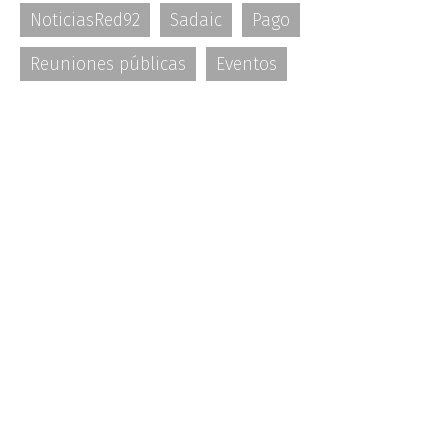
NoticiasRed92
Sadaic
Pago
Reuniones públicas
Eventos