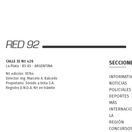
CALLE 32 Nº 426
SECCION
La Plata - BS AS - ARGENTINA
Nº edición: 10764
INFORMATI
Director: Ing. Marcelo A. Balcedo
NOTICIAS
Propietario: Sonido a tinta S.A.
Registro D.N.D.A. Nº en trámite
POLICIALES
DEPORTES
MÁS
INTERNACI
LA
REGIÓN
CONCURSO